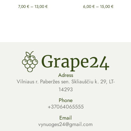
7,00
€
–
13,00
€
6,00
€
–
15,00
€
Select options
Select options
Adress
Vilniaus r. Paberžes sen. Skliauščiu k. 29, LT-
14293
Phone
+37064065555
Email
vynuoges24@gmail.com