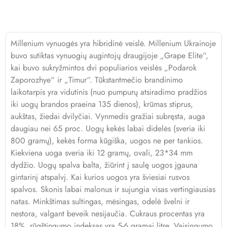
Millenium vynuogės yra hibridinė veislė. Millenium Ukrainoje
buvo sutiktas vynuogių augintojų draugijoje „Grape Elite“,
kai buvo sukryžmintos dvi populiarios veislės „Podarok
Zaporozhye“ ir „Timur“. Tūkstantmečio brandinimo
laikotarpis yra vidutinis (nuo pumpurų atsiradimo pradžios
iki uogų brandos praeina 135 dienos), krūmas stiprus,
aukštas, žiedai dvilyčiai. Vynmedis gražiai subręsta, auga
daugiau nei 65 proc. Uogų kekės labai didelės (sveria iki
800 gramų), kekės forma kūgiška, uogos ne per tankios.
Kiekviena uoga sveria iki 12 gramų, ovali, 23*34 mm
dydžio. Uogų spalva balta, žiūrint į saulę uogos įgauna
gintarinį atspalvį. Kai kurios uogos yra šviesiai rusvos
spalvos. Skonis labai malonus ir sujungia visas vertingiausias
natas. Minkštimas sultingas, mėsingas, odelė švelni ir
nestora, valgant beveik nesijaučia. Cukraus procentas yra
18%, rūgštingumo indeksas yra 5-6 gramai litre. Vaisingumo